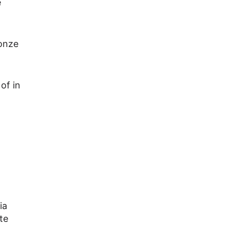
e
 onze
of in
ia
te