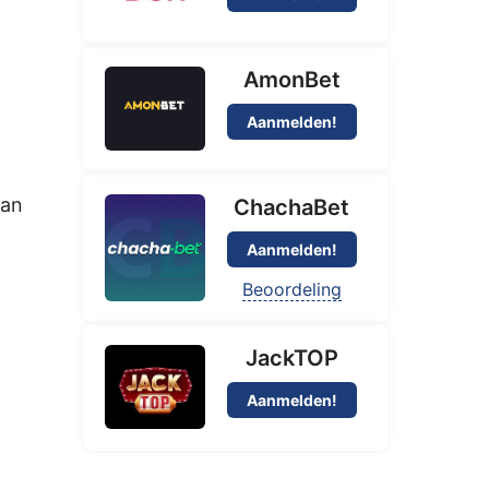
AmonBet
Aanmelden!
van
ChachaBet
Aanmelden!
Beoordeling
JackTOP
Aanmelden!